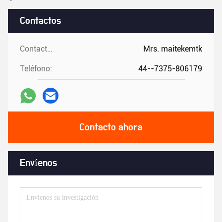
Contactos
Contactos:
Mrs. maitekemtk
Teléfono:
44--7375-806179
Contacto ahora
Envíenos