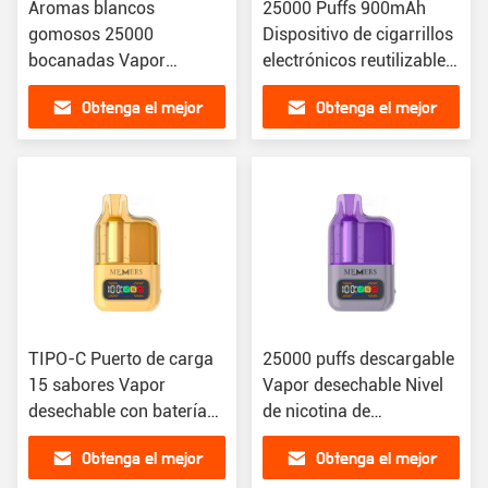
Aromas blancos
25000 Puffs 900mAh
gomosos 25000
Dispositivo de cigarrillos
bocanadas Vapor
electrónicos reutilizables
desechable cigarrillo
Sabor 15 sabores Nivel
Obtenga el mejor
Obtenga el mejor
electrónico recargable
de nicotina 0mg/20mg
precio
precio
TIPO-C Puerto de carga
25000 puffs descargable
15 sabores Vapor
Vapor desechable Nivel
desechable con batería
de nicotina de
de 900 mAh
0mg/20mg con batería
Obtenga el mejor
Obtenga el mejor
de 900mAh