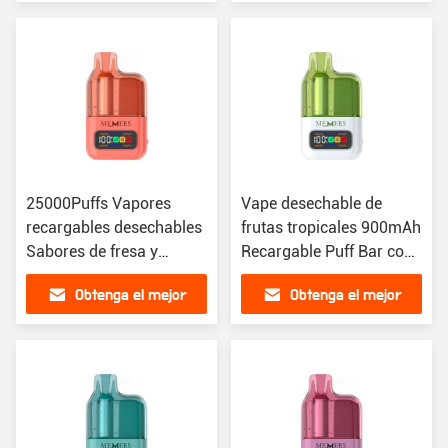
precio
precio
25000Puffs Vapores
Vape desechable de
recargables desechables
frutas tropicales 900mAh
Sabores de fresa y
Recargable Puff Bar con
plátano Batería de
25000 puffs
Obtenga el mejor
Obtenga el mejor
900mAh
precio
precio