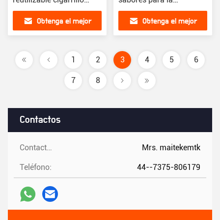
electrónico recargable en
experiencia de vapeo
Obtenga el mejor
Obtenga el mejor
15 sabores
Categoría
precio
precio
1
2
3
4
5
6
7
8
Contactos
Contactos:
Mrs. maitekemtk
Teléfono:
44--7375-806179