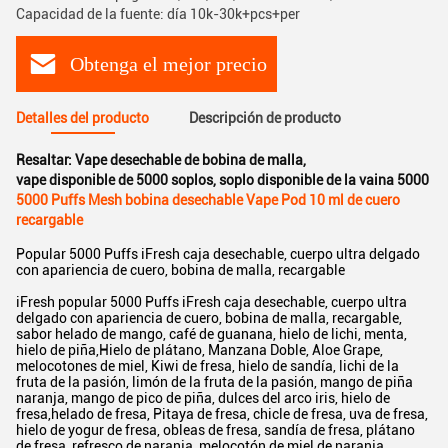
Capacidad de la fuente: día 10k-30k+pcs+per
Obtenga el mejor precio
Detalles del producto
Descripción de producto
Resaltar:
Vape desechable de bobina de malla
,
vape disponible de 5000 soplos
,
soplo disponible de la vaina 5000
5000 Puffs Mesh bobina desechable Vape Pod 10 ml de cuero
recargable
Popular 5000 Puffs iFresh caja desechable, cuerpo ultra delgado
con apariencia de cuero, bobina de malla, recargable
iFresh popular 5000 Puffs iFresh caja desechable, cuerpo ultra
delgado con apariencia de cuero, bobina de malla, recargable,
sabor helado de mango, café de guanana, hielo de lichi, menta,
hielo de piña,Hielo de plátano, Manzana Doble, Aloe Grape,
melocotones de miel, Kiwi de fresa, hielo de sandía, lichi de la
fruta de la pasión, limón de la fruta de la pasión, mango de piña
naranja, mango de pico de piña, dulces del arco iris, hielo de
fresa,helado de fresa, Pitaya de fresa, chicle de fresa, uva de fresa,
hielo de yogur de fresa, obleas de fresa, sandía de fresa, plátano
de fresa, refresco de naranja, melocotón de miel de naranja,